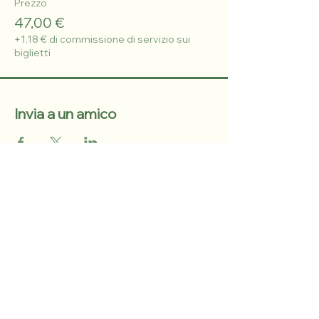
Prezzo
47,00 €
+1,18 € di commissione di servizio sui
biglietti
Invia a un amico
©2024 by Dott. Chiara Croce.
Privacy policy
info@chiaracroce.com