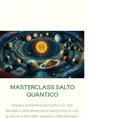
Manifestazione
Evolutiva
MASTERCLASS SALTO
QUANTICO
Impara a manifestare tutto ciò che
desideri velocemente e senza sforzo con
la tecnica del salto quantico. Masterclass