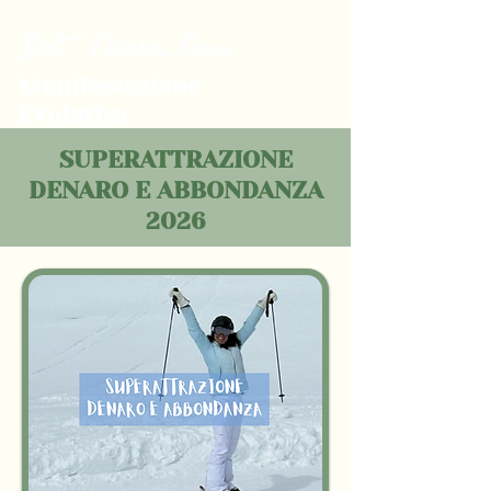
Manifestazione
Evolutiva
SUPERATTRAZIONE
DENARO E ABBONDANZA
2026