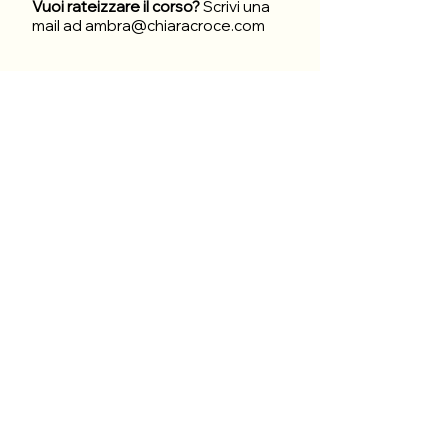
Vuoi rateizzare il corso?
Scrivi una
mail ad
ambra@chiaracroce.com
©2024 by Dott. Chiara Croce.
Privacy policy
info@chiaracroce.com
Per assistenza e supporto:
giorgia@chiaracroce.com
DISCLAIMER:
Chiara Francesca Simona
Croce titolare del trattamento dei dati da lei
sopra inseriti la informa che utilizzerà i suoi
dati nel rispetto della vigente normativa.
Tutto il materiale contenuto all’interno del
sito, i video, i corsi, i webinar, le live, le zoom, i