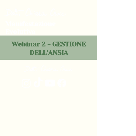
Manifestazione
Evolutiva
Webinar 2 - GESTIONE
DELL'ANSIA
©2024 by Dott. Chiara Croce.
Privacy policy
info@chiaracroce.com
Per assistenza e supporto:
giorgia@chiaracroce.com